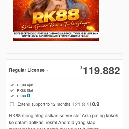
Show More
119.882
$
Regular License
Regular
Included:
RK88 Apk
License
Included:
RK88 Slot
SELECTED
Included:
RK88
88
$
21.8
10.9
Extend support to 12 months
$
$
Use, by
you or
RK88 mengintegrasikan server slot Asia paling kokoh
one
ke dalam aplikasi resmi Android yang siap
client, in