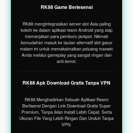
RK88 Game Berlesensi
RK88 mengintegrasikan server slot Asia paling
kokoh ke dalam aplikasi resmi Android yang siap
memanjakan para pemburu jackpot. Nikmati
kemudahan masuk ke tautan alternatif slot gacor
malam ini untuk memaksimalkan peluang maxwin
Anda melalui gameplay yang sangat ringan dan
anti-lemot.
RK88 Apk Download Gratis Tanpa VPN
RK88 Menghadirkan Sebuah Aplikasi Resmi
Berlisensi Dengan Link Download Gratis Super
Premium, Tanpa Iklan Install Lebih Cepat, Serta
Ukuran File Yang Lebih Ringan Dan Unduh Tanpa
VPN.