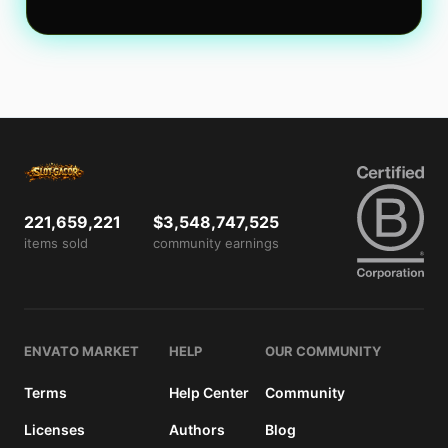
221,659,221
$3,548,747,525
items sold
community earnings
ENVATO MARKET
HELP
OUR COMMUNITY
Terms
Help Center
Community
Licenses
Authors
Blog