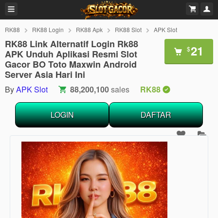
RK88
RK88 Login
RK88 Apk
RK88 Slot
APK Slot
RK88 Link Alternatif Login Rk88
21
$
APK Unduh Aplikasi Resmi Slot
Gacor BO Toto Maxwin Android
Server Asia Hari Ini
By
APK Slot
88,200,100
sales
RK88
LOGIN
DAFTAR